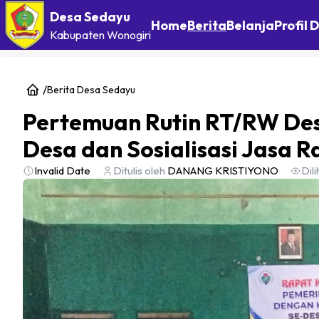
Desa Sedayu
Home
Berita
Belanja
Profil 
Kabupaten
Wonogiri
/
Berita Desa Sedayu
Pertemuan Rutin RT/RW De
Desa dan Sosialisasi Jasa R
Invalid Date
Ditulis oleh
DANANG KRISTIYONO
Dili