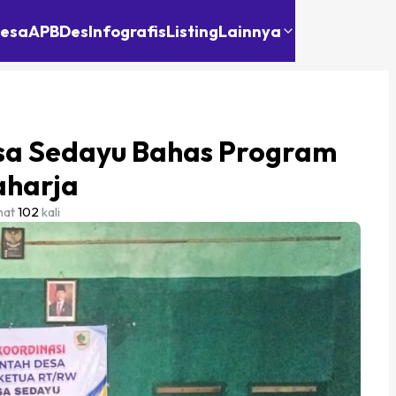
Desa
APBDes
Infografis
Listing
Lainnya
sa Sedayu Bahas Program
aharja
hat
102
kali